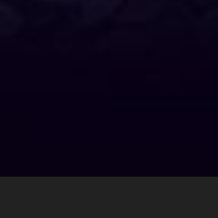
Leverantörer